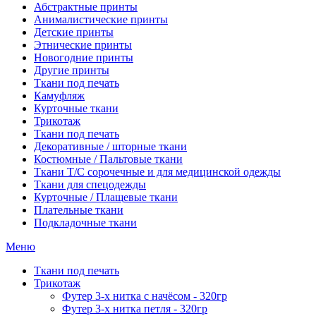
Абстрактные принты
Анималистические принты
Детские принты
Этнические принты
Новогодние принты
Другие принты
Ткани под печать
Камуфляж
Курточные ткани
Трикотаж
Ткани под печать
Декоративные / шторные ткани
Костюмные / Пальтовые ткани
Ткани Т/С сорочечные и для медицинской одежды
Ткани для спецодежды
Курточные / Плащевые ткани
Плательные ткани
Подкладочные ткани
Меню
Ткани под печать
Трикотаж
Футер 3-х нитка с начёсом - 320гр
Футер 3-х нитка петля - 320гр