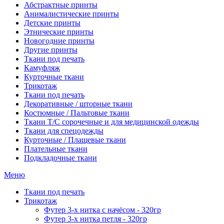
Абстрактные принты
Анималистические принты
Детские принты
Этнические принты
Новогодние принты
Другие принты
Ткани под печать
Камуфляж
Курточные ткани
Трикотаж
Ткани под печать
Декоративные / шторные ткани
Костюмные / Пальтовые ткани
Ткани Т/С сорочечные и для медицинской одежды
Ткани для спецодежды
Курточные / Плащевые ткани
Плательные ткани
Подкладочные ткани
Меню
Ткани под печать
Трикотаж
Футер 3-х нитка с начёсом - 320гр
Футер 3-х нитка петля - 320гр