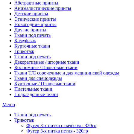
Абстрактные принты
Анималистические принты
Детские принты
Этнические принты
Новогодние принты
Другие принты
Ткани под печать
Камуфляж
Курточные ткани
Трикотаж
Ткани под печать
Декоративные / шторные ткани
Костюмные / Пальтовые ткани
Ткани Т/С сорочечные и для медицинской одежды
Ткани для спецодежды
Курточные / Плащевые ткани
Плательные ткани
Подкладочные ткани
Меню
Ткани под печать
Трикотаж
Футер 3-х нитка с начёсом - 320гр
Футер 3-х нитка петля - 320гр