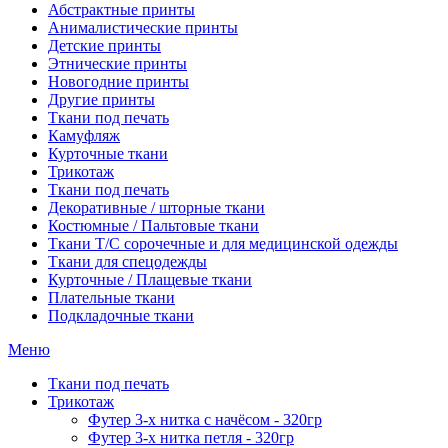
Абстрактные принты
Анималистические принты
Детские принты
Этнические принты
Новогодние принты
Другие принты
Ткани под печать
Камуфляж
Курточные ткани
Трикотаж
Ткани под печать
Декоративные / шторные ткани
Костюмные / Пальтовые ткани
Ткани Т/С сорочечные и для медицинской одежды
Ткани для спецодежды
Курточные / Плащевые ткани
Плательные ткани
Подкладочные ткани
Меню
Ткани под печать
Трикотаж
Футер 3-х нитка с начёсом - 320гр
Футер 3-х нитка петля - 320гр