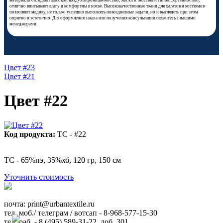
материалы обладают высокой воздухопроницаемостью, экологичностью и гипоаллергенностью,
отлично впитывают влагу и комфортны в носке. Высококачественные ткани для халатов и костюмов
позволяют медику, не только успешно выполнять повседневные задачи, но и выглядеть при этом
опрятно и эстетично. Для оформления заказа или получения консультации свяжитесь с нашими
менеджерами.
Цвет #23
Цвет #21
Цвет #22
Код продукта:
ТС - #22
ТС - 65%пэ, 35%хб, 120 гр, 150 см
Уточнить стоимость
почта: ​print@urbantextile.ru
тел. моб./ телеграм / вотсап - 8-968-577-15-30
тел. раб. - 8 (495) 589-31-22, доб. 301