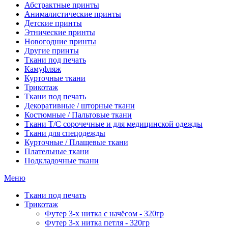
Абстрактные принты
Анималистические принты
Детские принты
Этнические принты
Новогодние принты
Другие принты
Ткани под печать
Камуфляж
Курточные ткани
Трикотаж
Ткани под печать
Декоративные / шторные ткани
Костюмные / Пальтовые ткани
Ткани Т/С сорочечные и для медицинской одежды
Ткани для спецодежды
Курточные / Плащевые ткани
Плательные ткани
Подкладочные ткани
Меню
Ткани под печать
Трикотаж
Футер 3-х нитка с начёсом - 320гр
Футер 3-х нитка петля - 320гр