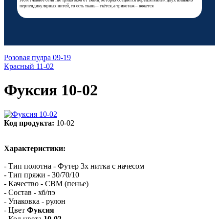
этом главное отличие трикотажа от ткани, которая создаётся переплетением двух взаимно
перпендикулярных нитей, то есть ткань – ткётся, а трикотаж – вяжется
Розовая пудра 09-19
Красный 11-02
Фуксия 10-02
Код продукта:
10-02
Характеристики:
- Тип полотна - Футер 3х нитка с начесом
- Тип пряжи - 30/70/10
- Качество - СВМ (пенье)
- Состав - хб/пэ
- Упаковка - рулон
- Цвет
Фуксия
- Код цвета
10-02