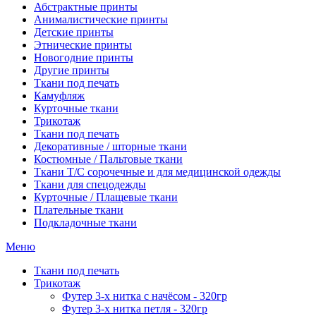
Абстрактные принты
Анималистические принты
Детские принты
Этнические принты
Новогодние принты
Другие принты
Ткани под печать
Камуфляж
Курточные ткани
Трикотаж
Ткани под печать
Декоративные / шторные ткани
Костюмные / Пальтовые ткани
Ткани Т/С сорочечные и для медицинской одежды
Ткани для спецодежды
Курточные / Плащевые ткани
Плательные ткани
Подкладочные ткани
Меню
Ткани под печать
Трикотаж
Футер 3-х нитка с начёсом - 320гр
Футер 3-х нитка петля - 320гр