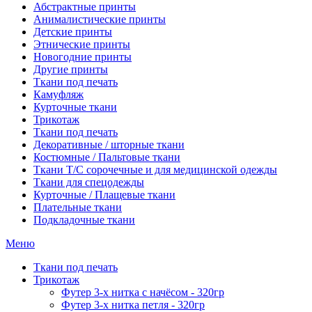
Абстрактные принты
Анималистические принты
Детские принты
Этнические принты
Новогодние принты
Другие принты
Ткани под печать
Камуфляж
Курточные ткани
Трикотаж
Ткани под печать
Декоративные / шторные ткани
Костюмные / Пальтовые ткани
Ткани Т/С сорочечные и для медицинской одежды
Ткани для спецодежды
Курточные / Плащевые ткани
Плательные ткани
Подкладочные ткани
Меню
Ткани под печать
Трикотаж
Футер 3-х нитка с начёсом - 320гр
Футер 3-х нитка петля - 320гр