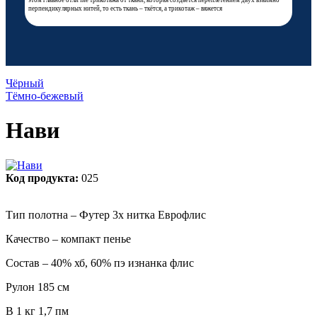
этом главное отличие трикотажа от ткани, которая создаётся переплетением двух взаимно
перпендикулярных нитей, то есть ткань – ткётся, а трикотаж – вяжется
Чёрный
Тёмно-бежевый
Нави
Код продукта:
025
Тип полотна – Футер 3х нитка Еврофлис
Качество – компакт пенье
Состав – 40% хб, 60% пэ изнанка флис
Рулон 185 см
В 1 кг 1,7 пм