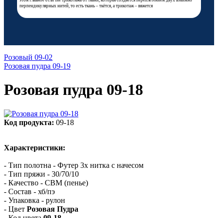
этом главное отличие трикотажа от ткани, которая создаётся переплетением двух взаимно
перпендикулярных нитей, то есть ткань – ткётся, а трикотаж – вяжется
Розовый 09-02
Розовая пудра 09-19
Розовая пудра 09-18
Код продукта:
09-18
Характеристики:
- Тип полотна - Футер 3х нитка с начесом
- Тип пряжи - 30/70/10
- Качество - СВМ (пенье)
- Состав - хб/пэ
- Упаковка - рулон
- Цвет
Розовая Пудра
- Код цвета
09-18