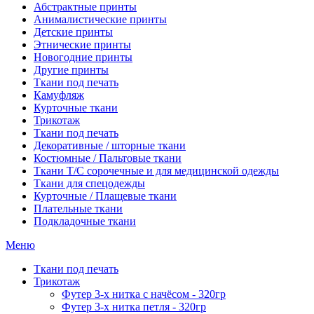
Абстрактные принты
Анималистические принты
Детские принты
Этнические принты
Новогодние принты
Другие принты
Ткани под печать
Камуфляж
Курточные ткани
Трикотаж
Ткани под печать
Декоративные / шторные ткани
Костюмные / Пальтовые ткани
Ткани Т/С сорочечные и для медицинской одежды
Ткани для спецодежды
Курточные / Плащевые ткани
Плательные ткани
Подкладочные ткани
Меню
Ткани под печать
Трикотаж
Футер 3-х нитка с начёсом - 320гр
Футер 3-х нитка петля - 320гр