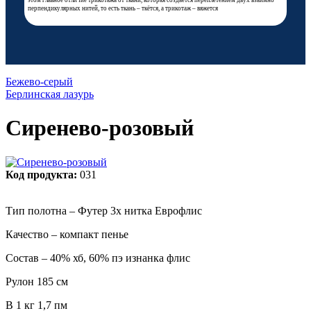
этом главное отличие трикотажа от ткани, которая создаётся переплетением двух взаимно
перпендикулярных нитей, то есть ткань – ткётся, а трикотаж – вяжется
Бежево-серый
Берлинская лазурь
Сиренево-розовый
Код продукта:
031
Тип полотна – Футер 3х нитка Еврофлис
Качество – компакт пенье
Состав – 40% хб, 60% пэ изнанка флис
Рулон 185 см
В 1 кг 1,7 пм