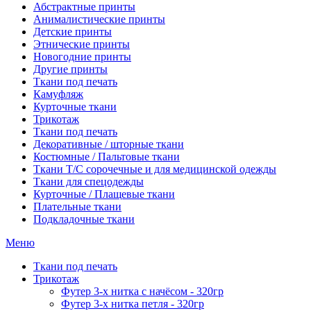
Абстрактные принты
Анималистические принты
Детские принты
Этнические принты
Новогодние принты
Другие принты
Ткани под печать
Камуфляж
Курточные ткани
Трикотаж
Ткани под печать
Декоративные / шторные ткани
Костюмные / Пальтовые ткани
Ткани Т/С сорочечные и для медицинской одежды
Ткани для спецодежды
Курточные / Плащевые ткани
Плательные ткани
Подкладочные ткани
Меню
Ткани под печать
Трикотаж
Футер 3-х нитка с начёсом - 320гр
Футер 3-х нитка петля - 320гр