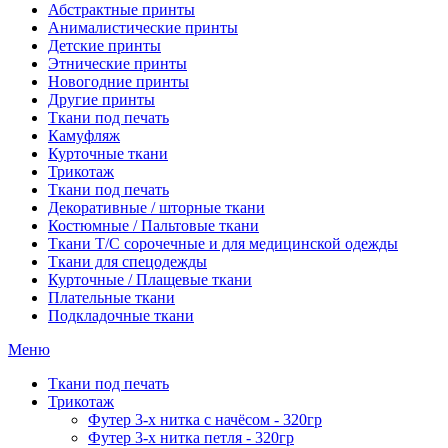
Абстрактные принты
Анималистические принты
Детские принты
Этнические принты
Новогодние принты
Другие принты
Ткани под печать
Камуфляж
Курточные ткани
Трикотаж
Ткани под печать
Декоративные / шторные ткани
Костюмные / Пальтовые ткани
Ткани Т/С сорочечные и для медицинской одежды
Ткани для спецодежды
Курточные / Плащевые ткани
Плательные ткани
Подкладочные ткани
Меню
Ткани под печать
Трикотаж
Футер 3-х нитка с начёсом - 320гр
Футер 3-х нитка петля - 320гр