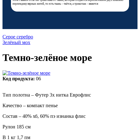
этом главное отличие трикотажа от ткани, которая создаётся переплетением двух взаимно
перпендикулярных нитей, то есть ткань – ткётся, а трикотаж – вяжется
Серое серебро
Зелёный мох
Темно-зелёное море
Код продукта:
06
Тип полотна – Футер 3х нитка Еврофлис
Качество – компакт пенье
Состав – 40% хб, 60% пэ изнанка флис
Рулон 185 см
В 1 кг 1,7 пм