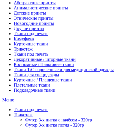
Абстрактные принты
Анималистические принты
Детские принты
Этнические принты
Новогодние принты
Другие принты
Ткани под печать
Камуфляж
Курточные ткани
Трикотаж
Ткани под печать
Декоративные / шторные ткани
Костюмные / Пальтовые ткани
Ткани Т/С сорочечные и для медицинской одежды
Ткани для спецодежды
Курточные / Плащевые ткани
Плательные ткани
Подкладочные ткани
Меню
Ткани под печать
Трикотаж
Футер 3-х нитка с начёсом - 320гр
Футер 3-х нитка петля - 320гр