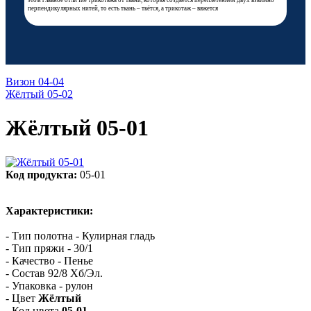
этом главное отличие трикотажа от ткани, которая создаётся переплетением двух взаимно
перпендикулярных нитей, то есть ткань – ткётся, а трикотаж – вяжется
Визон 04-04
Жёлтый 05-02
Жёлтый 05-01
Код продукта:
05-01
Характеристики:
- Тип полотна - Кулирная гладь
- Тип пряжи - 30/1
- Качество - Пенье
- Состав 92/8 Хб/Эл.
- Упаковка - рулон
- Цвет
Жёлтый
- Код цвета
05-01