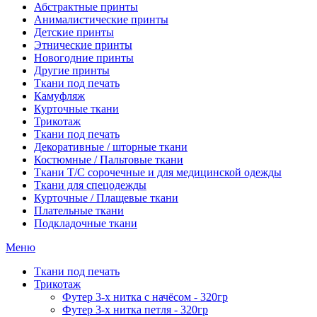
Абстрактные принты
Анималистические принты
Детские принты
Этнические принты
Новогодние принты
Другие принты
Ткани под печать
Камуфляж
Курточные ткани
Трикотаж
Ткани под печать
Декоративные / шторные ткани
Костюмные / Пальтовые ткани
Ткани Т/С сорочечные и для медицинской одежды
Ткани для спецодежды
Курточные / Плащевые ткани
Плательные ткани
Подкладочные ткани
Меню
Ткани под печать
Трикотаж
Футер 3-х нитка с начёсом - 320гр
Футер 3-х нитка петля - 320гр