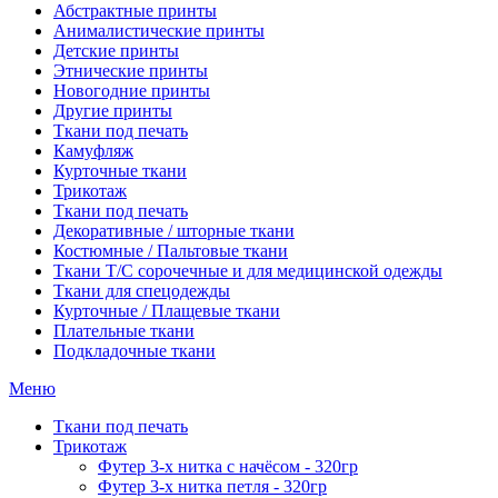
Абстрактные принты
Анималистические принты
Детские принты
Этнические принты
Новогодние принты
Другие принты
Ткани под печать
Камуфляж
Курточные ткани
Трикотаж
Ткани под печать
Декоративные / шторные ткани
Костюмные / Пальтовые ткани
Ткани Т/С сорочечные и для медицинской одежды
Ткани для спецодежды
Курточные / Плащевые ткани
Плательные ткани
Подкладочные ткани
Меню
Ткани под печать
Трикотаж
Футер 3-х нитка с начёсом - 320гр
Футер 3-х нитка петля - 320гр