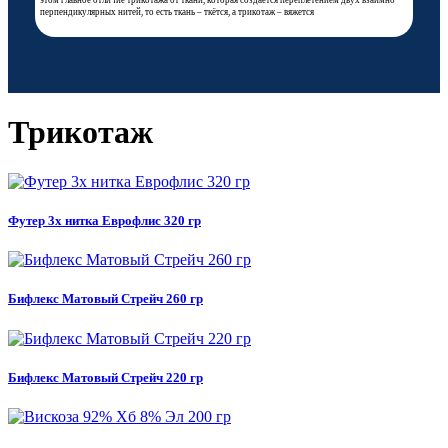
этом главное отличие трикотажа от ткани, которая создаётся переплетением двух взаимно
перпендикулярных нитей, то есть ткань – ткётся, а трикотаж – вяжется
Трикотаж
Футер 3х нитка Еврофлис 320 гр
Бифлекс Матовый Стрейч 260 гр
Бифлекс Матовый Стрейч 220 гр